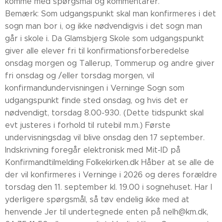
komme med spørgsmål og kommentarer.
Bemærk: Som udgangspunkt skal man konfirmeres i det
sogn man bor i, og ikke nødvendigvis i det sogn man
går i skole i. Da Glamsbjerg Skole som udgangspunkt
giver alle elever fri til konfirmationsforberedelse
onsdag morgen og Tallerup, Tommerup og andre giver
fri onsdag og /eller torsdag morgen, vil
konfirmandundervisningen i Verninge Sogn som
udgangspunkt finde sted onsdag, og hvis det er
nødvendigt, torsdag 8.00-930. (Dette tidspunkt skal
evt justeres i forhold til rutebil m.m.) Første
undervisningsdag vil blive onsdag den 17 september.
Indskrivning foregår elektronisk med Mit-ID på
Konfirmandtilmelding Folkekirken.dk Håber at se alle de
der vil konfirmeres i Verninge i 2026 og deres forældre
torsdag den 11. september kl. 19.00 i sognehuset. Har I
yderligere spørgsmål, så tøv endelig ikke med at
henvende Jer til undertegnede enten på nelh@km.dk,